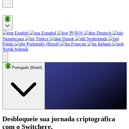
English
Español
한국어
Deutsch
Українська
Türkçe
Dansk
Nederlands
Polski
Português (Brasil)
Français
Italiano
Norsk bokmål
Português (Brasil)
Desbloqueie sua jornada criptográfica
com o Switchere.