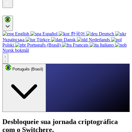
English
Español
한국어
Deutsch
Українська
Türkçe
Dansk
Nederlands
Polski
Português (Brasil)
Français
Italiano
Norsk bokmål
Português (Brasil)
Desbloqueie sua jornada criptográfica
com o Switchere.