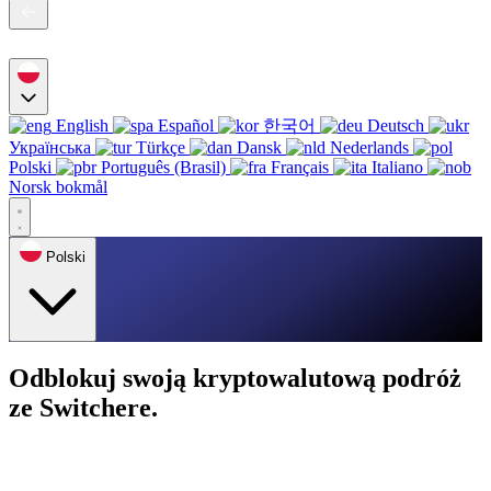
English
Español
한국어
Deutsch
Українська
Türkçe
Dansk
Nederlands
Polski
Português (Brasil)
Français
Italiano
Norsk bokmål
Polski
Odblokuj swoją kryptowalutową podróż
ze Switchere.