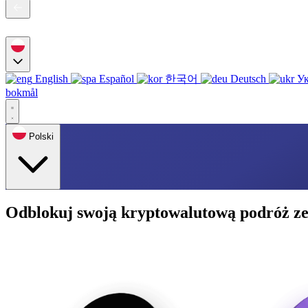
English
Español
한국어
Deutsch
Ук
bokmål
Polski
Odblokuj swoją kryptowalutową podróż ze