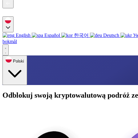
English
Español
한국어
Deutsch
Ук
bokmål
Polski
Odblokuj swoją kryptowalutową podróż ze