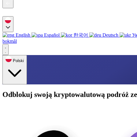
English
Español
한국어
Deutsch
Ук
bokmål
Polski
Odblokuj swoją kryptowalutową podróż ze