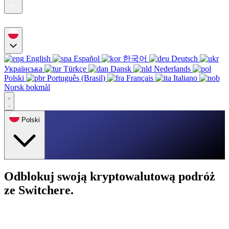
English
Español
한국어
Deutsch
Українська
Türkçe
Dansk
Nederlands
Polski
Português (Brasil)
Français
Italiano
Norsk bokmål
Polski
Odblokuj swoją kryptowalutową podróż
ze Switchere.