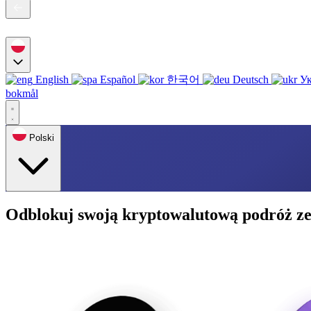
English
Español
한국어
Deutsch
Ук
bokmål
Polski
Odblokuj swoją kryptowalutową podróż ze