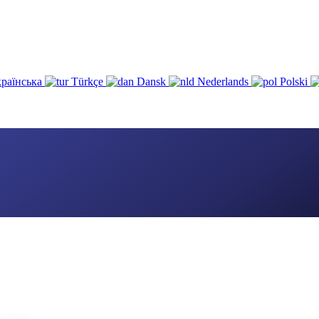
раїнська
Türkçe
Dansk
Nederlands
Polski