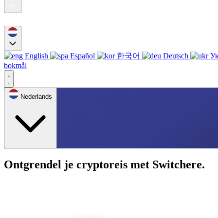
English
Español
한국어
Deutsch
Ук
bokmål
Nederlands
Ontgrendel je cryptoreis met Switchere.