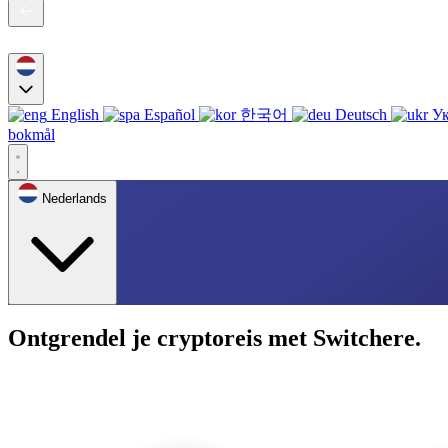
English
Español
한국어
Deutsch
Ук
bokmål
Nederlands
Ontgrendel je cryptoreis met Switchere.