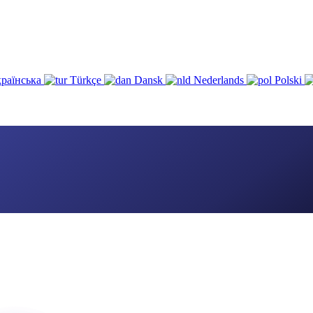
раїнська
Türkçe
Dansk
Nederlands
Polski