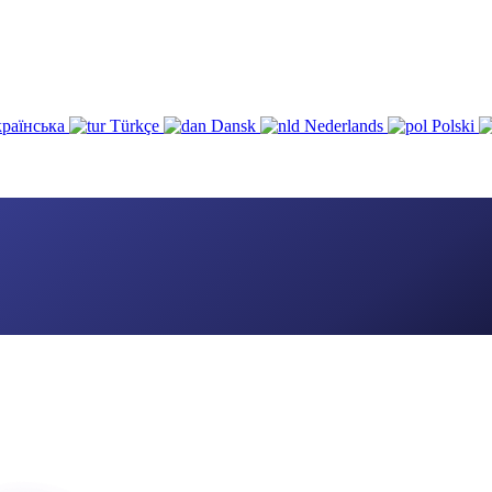
раїнська
Türkçe
Dansk
Nederlands
Polski