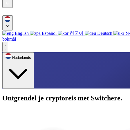
English
Español
한국어
Deutsch
Ук
bokmål
Nederlands
Ontgrendel je cryptoreis met Switchere.