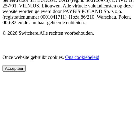
beheerd door SH EUROPE UAB (reg.nr. 306126973), LVIVO G.
25-701, VILNIUS, Litouwen. Alle virtuele valutadiensten op deze
website worden geleverd door PAYBIS POLAND Sp. z o.o.
(registratienummer 0001041711), Hoża 86/210, Warschau, Polen,
00-682 en de aan haar gelieerde entiteiten.
© 2026 Switchere.Alle rechten voorbehouden.
Onze website gebruikt cookies.
Ons cookiebeleid
Accepteer