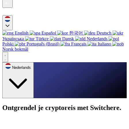
English
Español
한국어
Deutsch
Українська
Türkçe
Dansk
Nederlands
Polski
Português (Brasil)
Français
Italiano
Norsk bokmål
Nederlands
Ontgrendel je cryptoreis met Switchere.