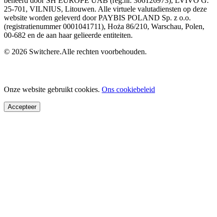
beheerd door SH EUROPE UAB (reg.nr. 306126973), LVIVO G.
25-701, VILNIUS, Litouwen. Alle virtuele valutadiensten op deze
website worden geleverd door PAYBIS POLAND Sp. z o.o.
(registratienummer 0001041711), Hoża 86/210, Warschau, Polen,
00-682 en de aan haar gelieerde entiteiten.
© 2026 Switchere.Alle rechten voorbehouden.
Onze website gebruikt cookies.
Ons cookiebeleid
Accepteer