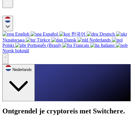
English
Español
한국어
Deutsch
Українська
Türkçe
Dansk
Nederlands
Polski
Português (Brasil)
Français
Italiano
Norsk bokmål
Nederlands
Ontgrendel je cryptoreis met Switchere.