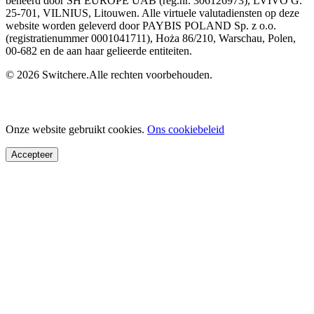
beheerd door SH EUROPE UAB (reg.nr. 306126973), LVIVO G.
25-701, VILNIUS, Litouwen. Alle virtuele valutadiensten op deze
website worden geleverd door PAYBIS POLAND Sp. z o.o.
(registratienummer 0001041711), Hoża 86/210, Warschau, Polen,
00-682 en de aan haar gelieerde entiteiten.
© 2026 Switchere.Alle rechten voorbehouden.
Onze website gebruikt cookies.
Ons cookiebeleid
Accepteer