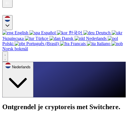
English
Español
한국어
Deutsch
Українська
Türkçe
Dansk
Nederlands
Polski
Português (Brasil)
Français
Italiano
Norsk bokmål
Nederlands
Ontgrendel je cryptoreis met Switchere.