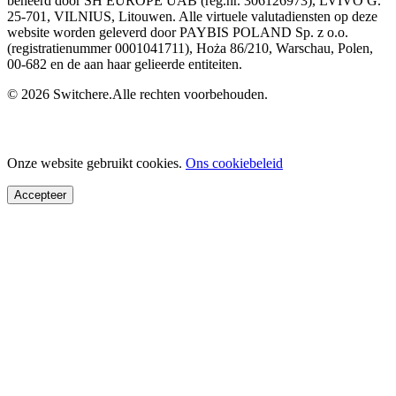
beheerd door SH EUROPE UAB (reg.nr. 306126973), LVIVO G.
25-701, VILNIUS, Litouwen. Alle virtuele valutadiensten op deze
website worden geleverd door PAYBIS POLAND Sp. z o.o.
(registratienummer 0001041711), Hoża 86/210, Warschau, Polen,
00-682 en de aan haar gelieerde entiteiten.
© 2026 Switchere.Alle rechten voorbehouden.
Onze website gebruikt cookies.
Ons cookiebeleid
Accepteer