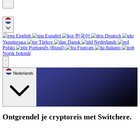
English
Español
한국어
Deutsch
Українська
Türkçe
Dansk
Nederlands
Polski
Português (Brasil)
Français
Italiano
Norsk bokmål
Nederlands
Ontgrendel je cryptoreis met Switchere.