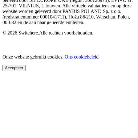
beheerd door SH EUROPE UAB (reg.nr. 306126973), LVIVO G.
25-701, VILNIUS, Litouwen. Alle virtuele valutadiensten op deze
website worden geleverd door PAYBIS POLAND Sp. z o.o.
(registratienummer 0001041711), Hoża 86/210, Warschau, Polen,
00-682 en de aan haar gelieerde entiteiten.
© 2026 Switchere.Alle rechten voorbehouden.
Onze website gebruikt cookies.
Ons cookiebeleid
Accepteer