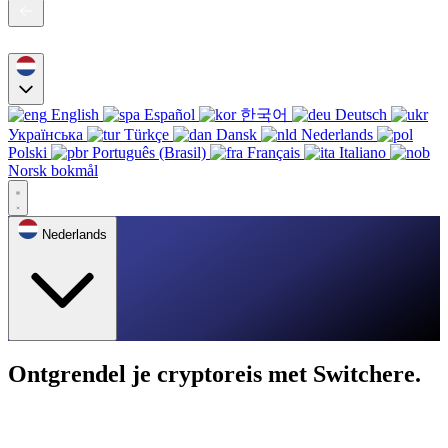
English
Español
한국어
Deutsch
Українська
Türkçe
Dansk
Nederlands
Polski
Português (Brasil)
Français
Italiano
Norsk bokmål
Nederlands
Ontgrendel je cryptoreis met Switchere.