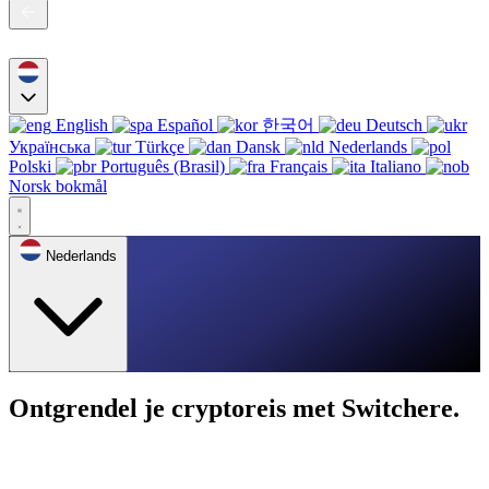
English
Español
한국어
Deutsch
Українська
Türkçe
Dansk
Nederlands
Polski
Português (Brasil)
Français
Italiano
Norsk bokmål
Nederlands
Ontgrendel je cryptoreis met Switchere.