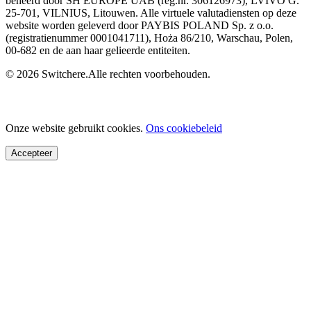
beheerd door SH EUROPE UAB (reg.nr. 306126973), LVIVO G.
25-701, VILNIUS, Litouwen. Alle virtuele valutadiensten op deze
website worden geleverd door PAYBIS POLAND Sp. z o.o.
(registratienummer 0001041711), Hoża 86/210, Warschau, Polen,
00-682 en de aan haar gelieerde entiteiten.
© 2026 Switchere.Alle rechten voorbehouden.
Onze website gebruikt cookies.
Ons cookiebeleid
Accepteer