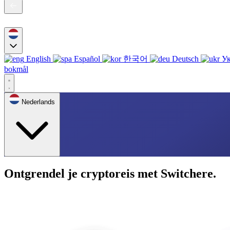
English
Español
한국어
Deutsch
Ук
bokmål
Nederlands
Ontgrendel je cryptoreis met Switchere.