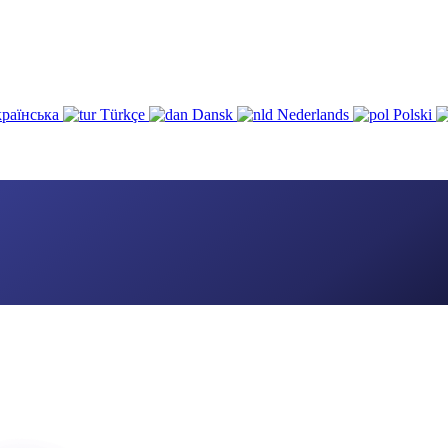
раїнська
Türkçe
Dansk
Nederlands
Polski