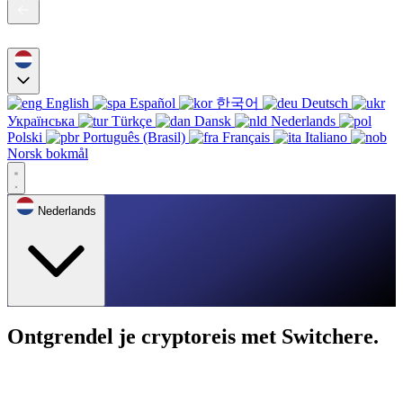
English
Español
한국어
Deutsch
Українська
Türkçe
Dansk
Nederlands
Polski
Português (Brasil)
Français
Italiano
Norsk bokmål
Nederlands
Ontgrendel je cryptoreis met Switchere.