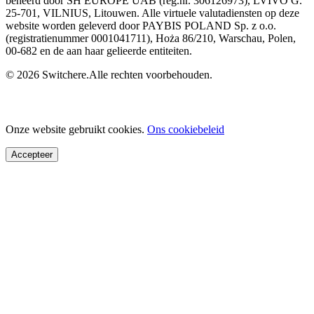
beheerd door SH EUROPE UAB (reg.nr. 306126973), LVIVO G.
25-701, VILNIUS, Litouwen. Alle virtuele valutadiensten op deze
website worden geleverd door PAYBIS POLAND Sp. z o.o.
(registratienummer 0001041711), Hoża 86/210, Warschau, Polen,
00-682 en de aan haar gelieerde entiteiten.
© 2026 Switchere.Alle rechten voorbehouden.
Onze website gebruikt cookies.
Ons cookiebeleid
Accepteer