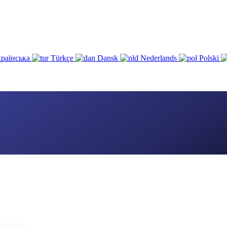
раїнська
Türkçe
Dansk
Nederlands
Polski