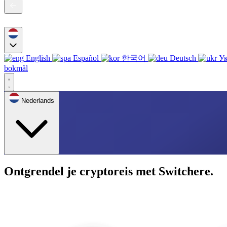
English
Español
한국어
Deutsch
Ук
bokmål
Nederlands
Ontgrendel je cryptoreis met Switchere.