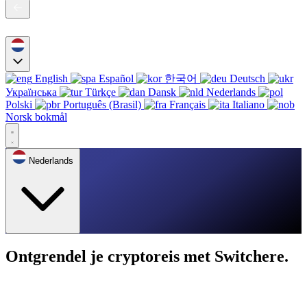
English
Español
한국어
Deutsch
Українська
Türkçe
Dansk
Nederlands
Polski
Português (Brasil)
Français
Italiano
Norsk bokmål
Nederlands
Ontgrendel je cryptoreis met Switchere.