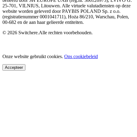
beheerd door SH EUROPE UAB (reg.nr. 306126973), LVIVO G.
25-701, VILNIUS, Litouwen. Alle virtuele valutadiensten op deze
website worden geleverd door PAYBIS POLAND Sp. z o.o.
(registratienummer 0001041711), Hoża 86/210, Warschau, Polen,
00-682 en de aan haar gelieerde entiteiten.
© 2026 Switchere.Alle rechten voorbehouden.
Onze website gebruikt cookies.
Ons cookiebeleid
Accepteer