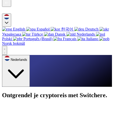
English
Español
한국어
Deutsch
Українська
Türkçe
Dansk
Nederlands
Polski
Português (Brasil)
Français
Italiano
Norsk bokmål
Nederlands
Ontgrendel je cryptoreis met Switchere.