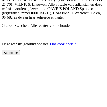
beheerd door SH EUROPE UAB (reg.nr. 306126973), LVIVO G.
25-701, VILNIUS, Litouwen. Alle virtuele valutadiensten op deze
website worden geleverd door PAYBIS POLAND Sp. z o.o.
(registratienummer 0001041711), Hoża 86/210, Warschau, Polen,
00-682 en de aan haar gelieerde entiteiten.
© 2026 Switchere.Alle rechten voorbehouden.
Onze website gebruikt cookies.
Ons cookiebeleid
Accepteer