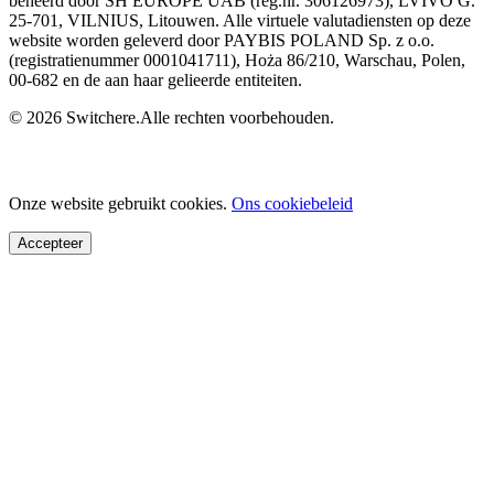
beheerd door SH EUROPE UAB (reg.nr. 306126973), LVIVO G.
25-701, VILNIUS, Litouwen. Alle virtuele valutadiensten op deze
website worden geleverd door PAYBIS POLAND Sp. z o.o.
(registratienummer 0001041711), Hoża 86/210, Warschau, Polen,
00-682 en de aan haar gelieerde entiteiten.
© 2026 Switchere.Alle rechten voorbehouden.
Onze website gebruikt cookies.
Ons cookiebeleid
Accepteer