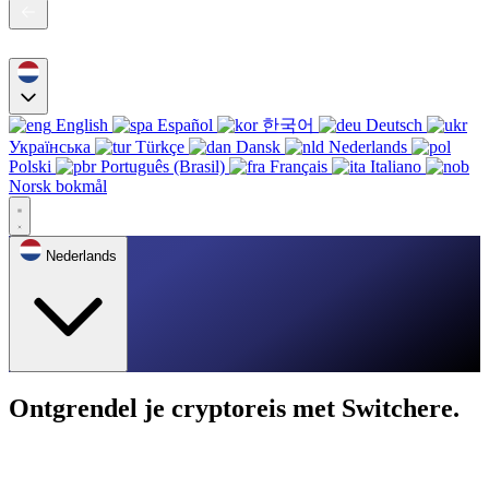
English
Español
한국어
Deutsch
Українська
Türkçe
Dansk
Nederlands
Polski
Português (Brasil)
Français
Italiano
Norsk bokmål
Nederlands
Ontgrendel je cryptoreis met Switchere.