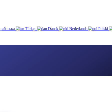
раїнська
Türkçe
Dansk
Nederlands
Polski