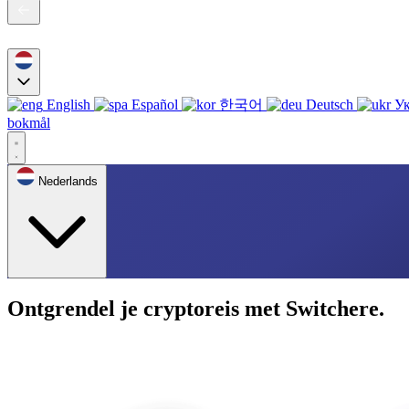
English
Español
한국어
Deutsch
Ук
bokmål
Nederlands
Ontgrendel je cryptoreis met Switchere.