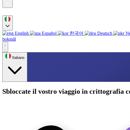
English
Español
한국어
Deutsch
Ук
bokmål
Italiano
Sbloccate il vostro viaggio in crittografia 