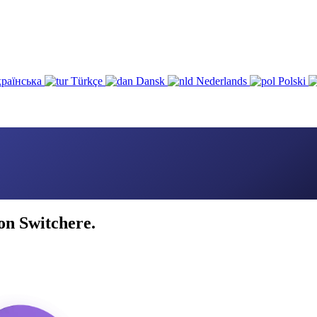
раїнська
Türkçe
Dansk
Nederlands
Polski
con Switchere.