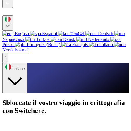
English
Español
한국어
Deutsch
Українська
Türkçe
Dansk
Nederlands
Polski
Português (Brasil)
Français
Italiano
Norsk bokmål
Italiano
Sbloccate il vostro viaggio in crittografia
con Switchere.