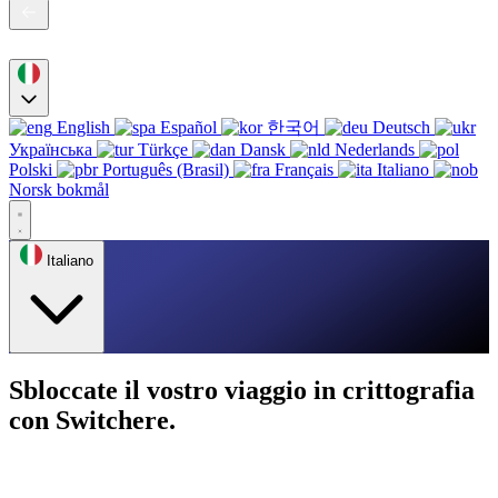
English
Español
한국어
Deutsch
Українська
Türkçe
Dansk
Nederlands
Polski
Português (Brasil)
Français
Italiano
Norsk bokmål
Italiano
Sbloccate il vostro viaggio in crittografia
con Switchere.