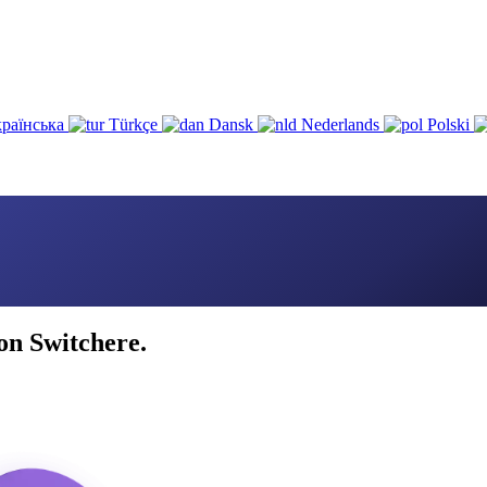
раїнська
Türkçe
Dansk
Nederlands
Polski
con Switchere.