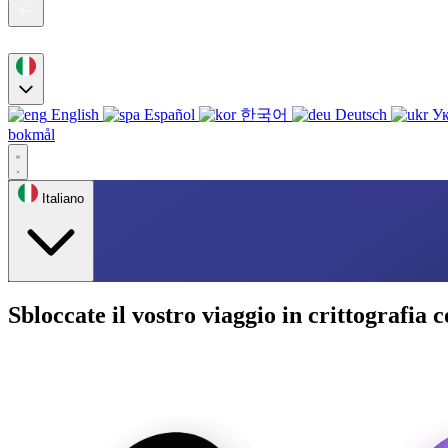
English
Español
한국어
Deutsch
Ук
bokmål
Italiano
Sbloccate il vostro viaggio in crittografia 