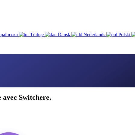
раїнська
Türkçe
Dansk
Nederlands
Polski
 avec Switchere.