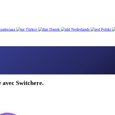
раїнська
Türkçe
Dansk
Nederlands
Polski
 avec Switchere.