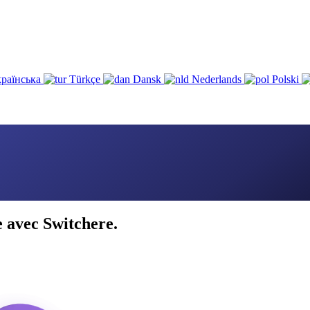
раїнська
Türkçe
Dansk
Nederlands
Polski
 avec Switchere.