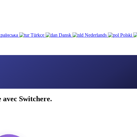
раїнська
Türkçe
Dansk
Nederlands
Polski
 avec Switchere.