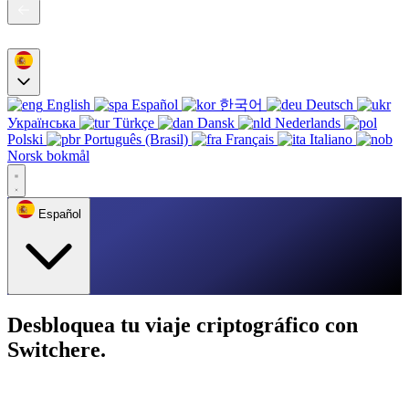
English
Español
한국어
Deutsch
Українська
Türkçe
Dansk
Nederlands
Polski
Português (Brasil)
Français
Italiano
Norsk bokmål
Español
Desbloquea tu viaje criptográfico con
Switchere.