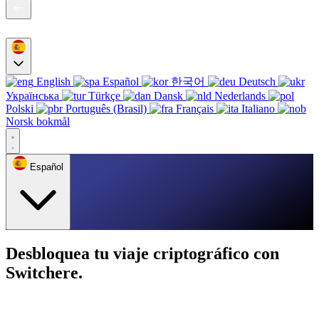
English
Español
한국어
Deutsch
Українська
Türkçe
Dansk
Nederlands
Polski
Português (Brasil)
Français
Italiano
Norsk bokmål
Español
Desbloquea tu viaje criptográfico con
Switchere.