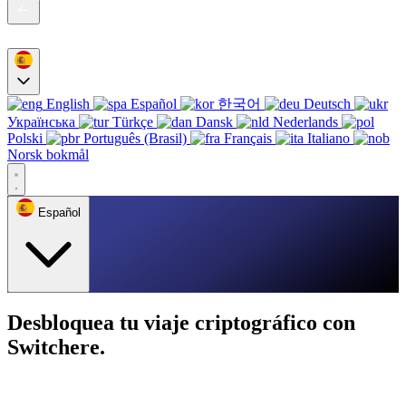
English
Español
한국어
Deutsch
Українська
Türkçe
Dansk
Nederlands
Polski
Português (Brasil)
Français
Italiano
Norsk bokmål
Español
Desbloquea tu viaje criptográfico con
Switchere.