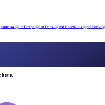
раїнська
Türkçe
Dansk
Nederlands
Polski
chere.