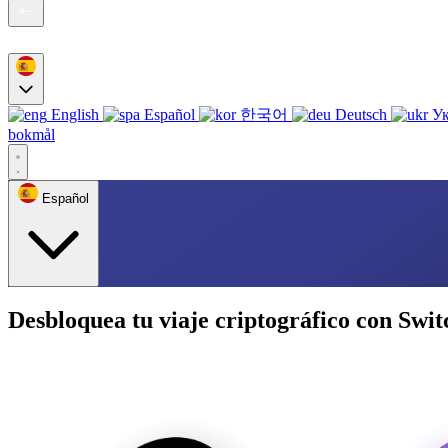
English
Español
한국어
Deutsch
Ук
bokmål
Español
Desbloquea tu viaje criptográfico con Swit