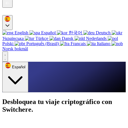
English
Español
한국어
Deutsch
Українська
Türkçe
Dansk
Nederlands
Polski
Português (Brasil)
Français
Italiano
Norsk bokmål
Español
Desbloquea tu viaje criptográfico con
Switchere.