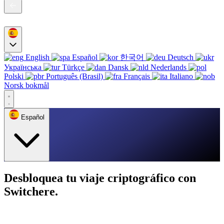
English
Español
한국어
Deutsch
Українська
Türkçe
Dansk
Nederlands
Polski
Português (Brasil)
Français
Italiano
Norsk bokmål
Español
Desbloquea tu viaje criptográfico con
Switchere.