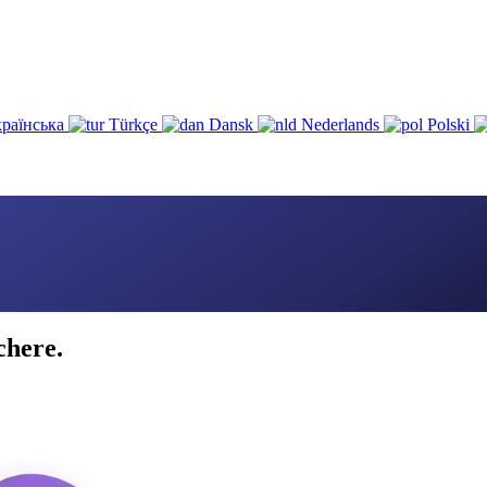
раїнська
Türkçe
Dansk
Nederlands
Polski
chere.