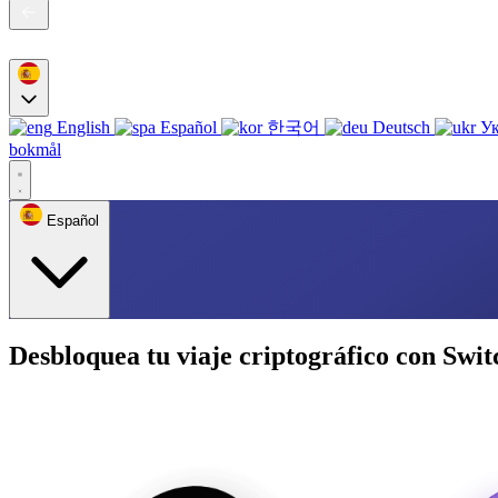
English
Español
한국어
Deutsch
Ук
bokmål
Español
Desbloquea tu viaje criptográfico con Swit