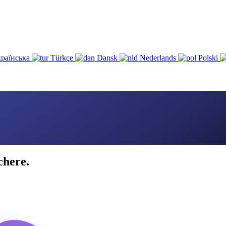
раїнська
Türkçe
Dansk
Nederlands
Polski
chere.