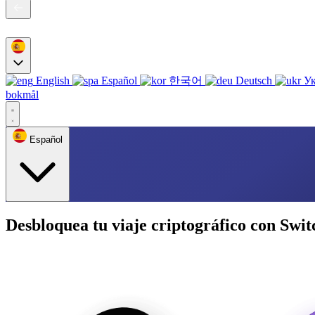
English
Español
한국어
Deutsch
Ук
bokmål
Español
Desbloquea tu viaje criptográfico con Swit