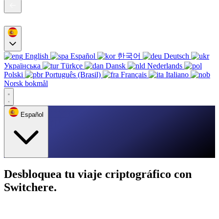
English
Español
한국어
Deutsch
Українська
Türkçe
Dansk
Nederlands
Polski
Português (Brasil)
Français
Italiano
Norsk bokmål
Español
Desbloquea tu viaje criptográfico con
Switchere.