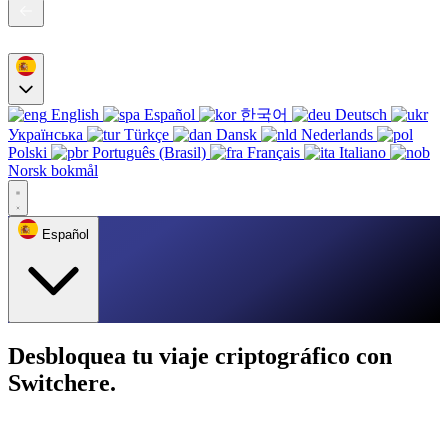
English
Español
한국어
Deutsch
Українська
Türkçe
Dansk
Nederlands
Polski
Português (Brasil)
Français
Italiano
Norsk bokmål
Español
Desbloquea tu viaje criptográfico con
Switchere.