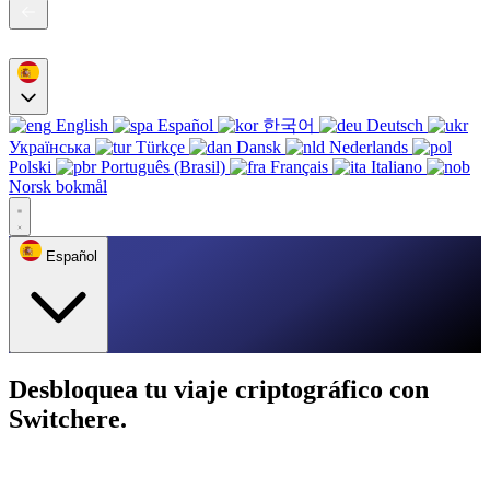
English
Español
한국어
Deutsch
Українська
Türkçe
Dansk
Nederlands
Polski
Português (Brasil)
Français
Italiano
Norsk bokmål
Español
Desbloquea tu viaje criptográfico con
Switchere.