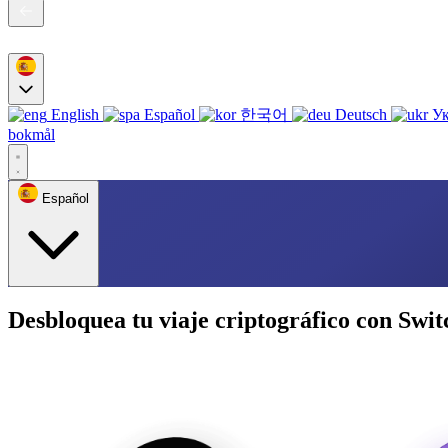
English
Español
한국어
Deutsch
Ук
bokmål
Español
Desbloquea tu viaje criptográfico con Swit