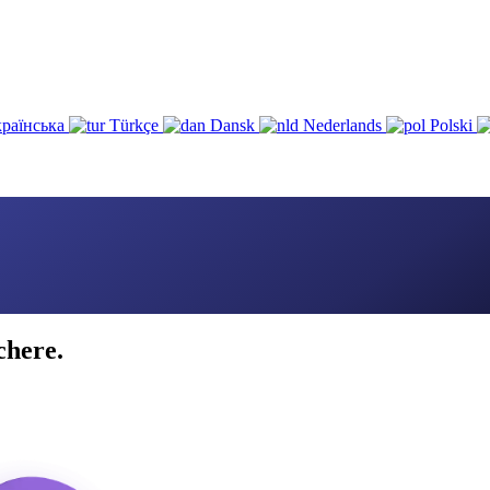
раїнська
Türkçe
Dansk
Nederlands
Polski
chere.