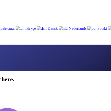
раїнська
Türkçe
Dansk
Nederlands
Polski
chere.