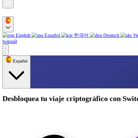
English
Español
한국어
Deutsch
Ук
bokmål
Español
Desbloquea tu viaje criptográfico con Swit