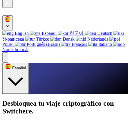
English
Español
한국어
Deutsch
Українська
Türkçe
Dansk
Nederlands
Polski
Português (Brasil)
Français
Italiano
Norsk bokmål
Español
Desbloquea tu viaje criptográfico con
Switchere.