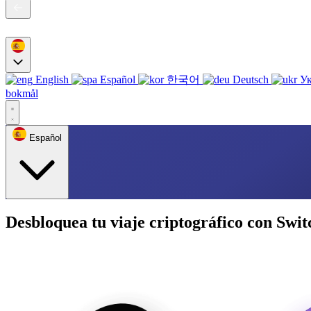
English
Español
한국어
Deutsch
Ук
bokmål
Español
Desbloquea tu viaje criptográfico con Swit