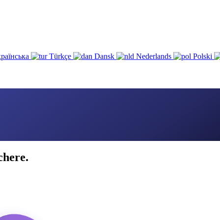
раїнська
Türkçe
Dansk
Nederlands
Polski
chere.