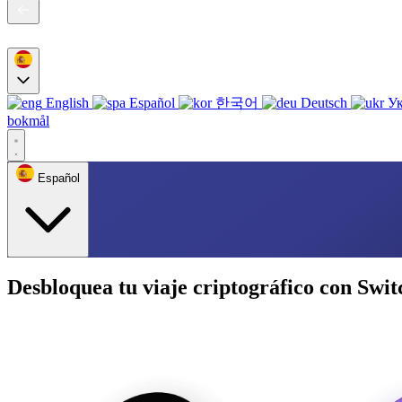
English
Español
한국어
Deutsch
Ук
bokmål
Español
Desbloquea tu viaje criptográfico con Swit