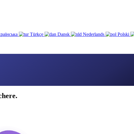
раїнська
Türkçe
Dansk
Nederlands
Polski
chere.