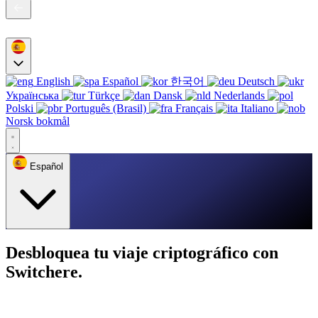
English
Español
한국어
Deutsch
Українська
Türkçe
Dansk
Nederlands
Polski
Português (Brasil)
Français
Italiano
Norsk bokmål
Español
Desbloquea tu viaje criptográfico con
Switchere.