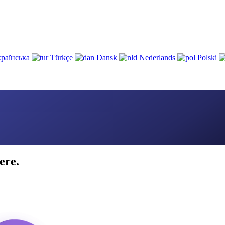
раїнська
Türkçe
Dansk
Nederlands
Polski
ere.